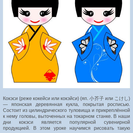
Кокэси (реже кокейси или кокэйси) (яп. 小芥子 или こけし)
— японская деревянная кукла, покрытая роспиcью.
Состоит из цилиндрического туловища и прикреплённой
к нему головы, выточенных на токарном станке. В наши
дни кокэси является популярной сувенирной
продукцией. В этом уроке научимся рисовать такую